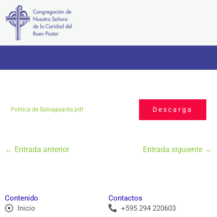
Ir
al
contenido
Descarga
Politica de Salvaguarda.pdf
←
Entrada anterior
Entrada siguiente
→
Contenido
Contactos
Inicio
+595 294 220603